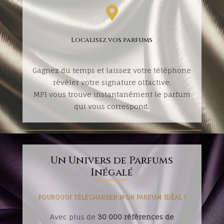

Localisez vos parfums
Gagnez du temps et laissez votre téléphone
révéler votre signature olfactive.
MPI vous trouve instantanément le parfum
qui vous correspond.
Un Univers de Parfums
Inégalé
POURQUOI TÉLÉCHARGER MON PARFUM IDÉAL ?
Avec plus de
30 000 références de