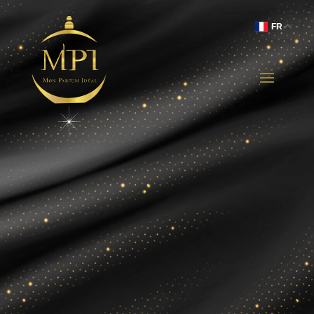
FR
Comparaison des
Prix
Grâce à Mon Parfum Idéal, comparez
instantanément les prix de votre fragrance
préférée et accédez aux meilleures offres,
dès 5€ .