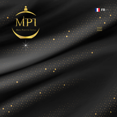
FR
Comparaison des
Prix
Grâce à Mon Parfum Idéal, comparez
instantanément les prix de votre fragrance
préférée et accédez aux meilleures offres,
dès 5€ .