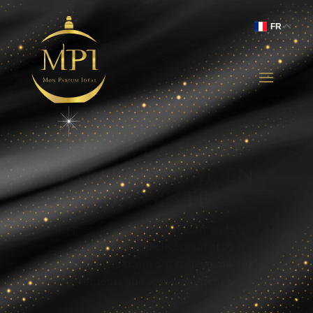
FR
Comparaison des
Prix
Grâce à Mon Parfum Idéal, comparez
instantanément les prix de votre fragrance
préférée et accédez aux meilleures offres,
dès 5€ .