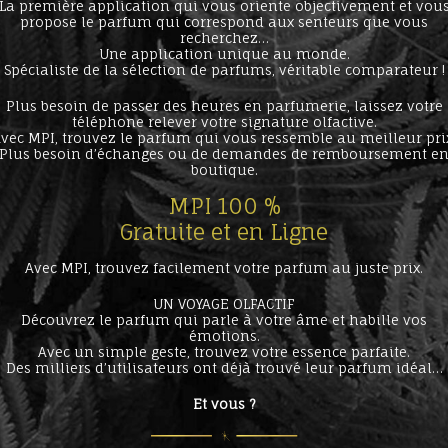
La première application qui vous oriente objectivement et vou
propose le parfum qui correspond aux senteurs que vous
recherchez…
Une application unique au monde.
Spécialiste de la sélection de parfums, véritable comparateur !
Plus besoin de passer des heures en parfumerie, laissez votre
téléphone relever votre signature olfactive.
vec MPI, trouvez le parfum qui vous ressemble au meilleur pri
Plus besoin d’échanges ou de demandes de remboursement e
boutique.
MPI 100 %
Gratuite et en Ligne
Avec MPI, trouvez facilement votre parfum au juste prix.
UN VOYAGE OLFACTIF
Découvrez le parfum qui parle à votre âme et habille vos
émotions.
Avec un simple geste, trouvez votre essence parfaite.
Des milliers d’utilisateurs ont déjà trouvé leur parfum idéal…
Et vous ?