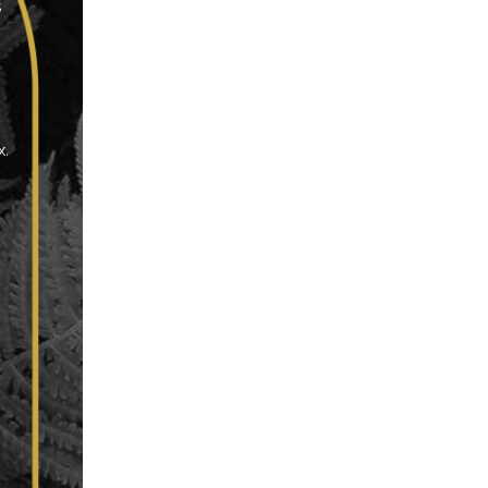
s
x.
n