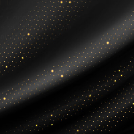
déal, comparez
ix de votre fragrance
x meilleures offres, dès 5€