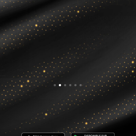
Grâce à Mon Parfum I
instantanément les pr
préférée et accédez au
.